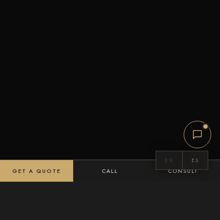
EN
ES
GET A QUOTE
CALL
CONSULT