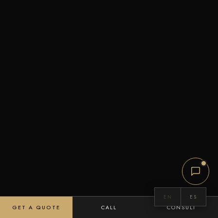
EN
ES
GET A QUOTE
CALL
CONSULT