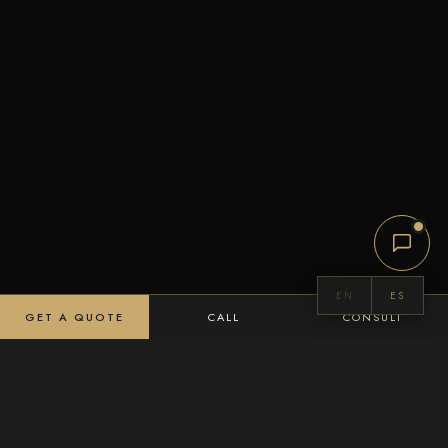
EN
ES
GET A QUOTE
CALL
CONSULT