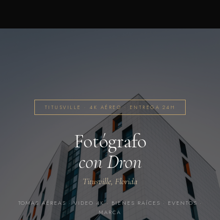
TITUSVILLE · 4K AÉREO · ENTREGA 24H
Fotógrafo
con Dron
Titusville, Florida
TOMAS AÉREAS · VIDEO 4K · BIENES RAÍCES · EVENTOS ·
MARCA