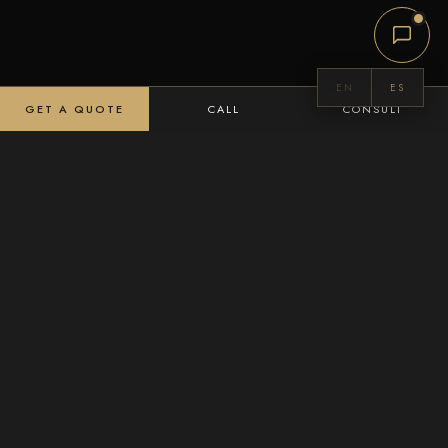
EN
ES
GET A QUOTE
CALL
CONSULT