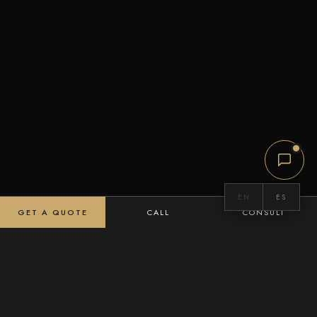
EN
ES
GET A QUOTE
CALL
CONSULT