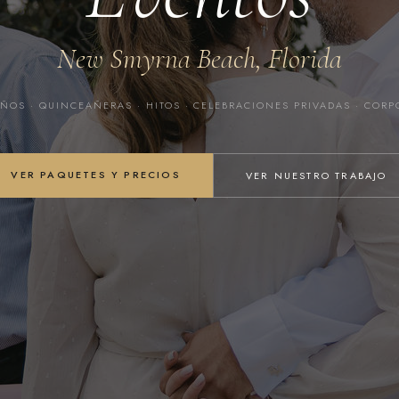
New Smyrna Beach, Florida
ÑOS · QUINCEAÑERAS · HITOS · CELEBRACIONES PRIVADAS · CORP
VER PAQUETES Y PRECIOS
VER NUESTRO TRABAJO