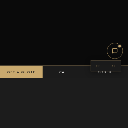
EN
ES
GET A QUOTE
CALL
CONSULT