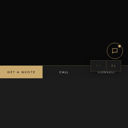
EN
ES
GET A QUOTE
CALL
CONSULT