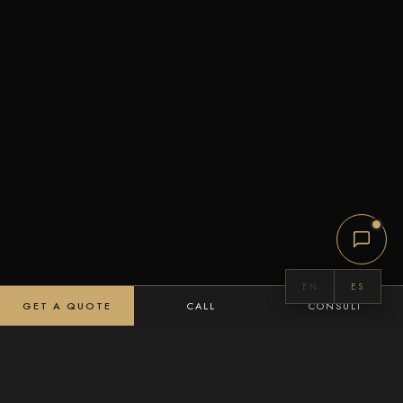
EN
ES
GET A QUOTE
CALL
CONSULT