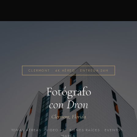
CLERMONT · 4K AÉREO · ENTREGA 24H
Fotógrafo
con Dron
Clermont, Florida
TOMAS AÉREAS · VIDEO 4K · BIENES RAÍCES · EVENTOS ·
MARCA