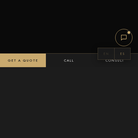
EN
ES
GET A QUOTE
CALL
CONSULT