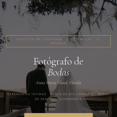
ELECCIÓN DE CONFIANZA · 5.0 ESTRELLAS · 27
RESEÑAS
Fotógrafo de
Bodas
Anna Maria Island, Florida
CEREMONIAS ÍNTIMAS · BODAS DE DÍA COMPLETO · BODAS
DE DESTINO · ELOPEMENTS